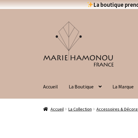
La boutique prend
Aller
Aller
à
au
la
contenu
navigation
Accueil
La Boutique
La Marque
Accueil
La Collection
Accessoires & Décora