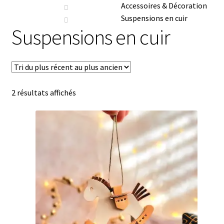
Ouvrir
La Marque
Accessoires & Décoration
enfant
le
Suspensions en cuir
menu
Suspensions en cuir
Restauration et réparation
enfant
Contact
Mon compte
Trié
2 résultats affichés
du
plus
récent
au
plus
ancien