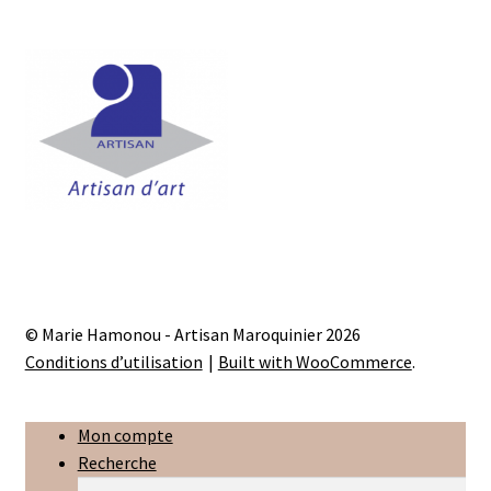
la
page
du
produit
© Marie Hamonou - Artisan Maroquinier 2026
Conditions d’utilisation
Built with WooCommerce
.
Mon compte
Recherche
Recherche
Recherche