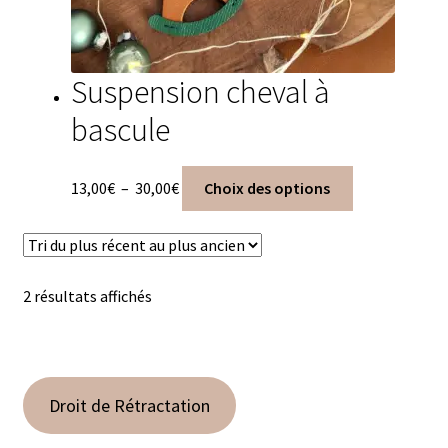
Suspension cheval à
bascule
Plage
Ce
13,00
€
–
30,00
€
Choix des options
de
produit
prix :
a
13,00€
plusieurs
à
variations.
Trié
2 résultats affichés
30,00€
Les
du
options
plus
peuvent
récent
être
au
choisies
Droit de Rétractation
plus
sur
ancien