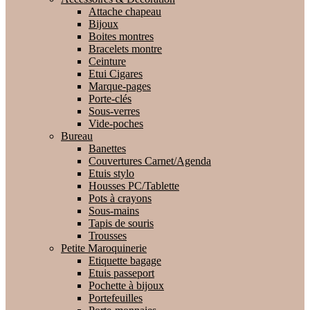
Attache chapeau
Bijoux
Boites montres
Bracelets montre
Ceinture
Etui Cigares
Marque-pages
Porte-clés
Sous-verres
Vide-poches
Bureau
Banettes
Couvertures Carnet/Agenda
Etuis stylo
Housses PC/Tablette
Pots à crayons
Sous-mains
Tapis de souris
Trousses
Petite Maroquinerie
Etiquette bagage
Etuis passeport
Pochette à bijoux
Portefeuilles