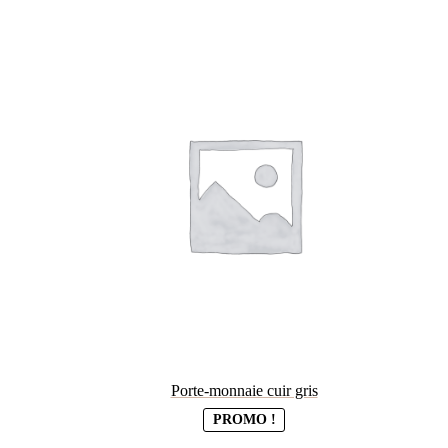
du
plus
récent
au
plus
ancien
Porte-monnaie cuir gris
PROMO !