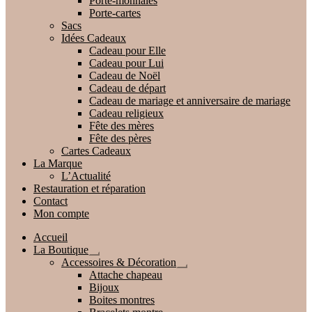
Porte-monnaies
Porte-cartes
Sacs
Idées Cadeaux
Cadeau pour Elle
Cadeau pour Lui
Cadeau de Noël
Cadeau de départ
Cadeau de mariage et anniversaire de mariage
Cadeau religieux
Fête des mères
Fête des pères
Cartes Cadeaux
La Marque
L’Actualité
Restauration et réparation
Contact
Mon compte
Accueil
La Boutique
Ouvrir
Accessoires & Décoration
le
Ouvrir
Attache chapeau
menu
le
Bijoux
enfant
menu
Boites montres
enfant