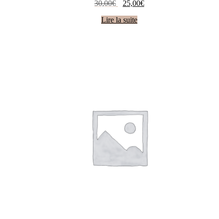
Le
Le
30,00
€
25,00
€
prix
prix
Lire la suite
initial
actuel
était :
est :
30,00€.
25,00€.