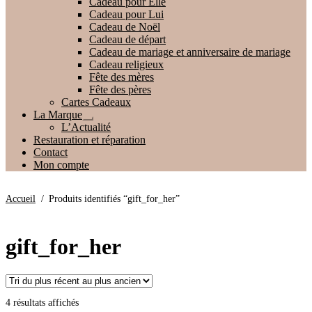
Cadeau pour Elle
le
Cadeau pour Lui
menu
Cadeau de Noël
enfant
Cadeau de départ
Cadeau de mariage et anniversaire de mariage
Cadeau religieux
Fête des mères
Fête des pères
Cartes Cadeaux
La Marque
Ouvrir
L’Actualité
le
Restauration et réparation
menu
Contact
enfant
Mon compte
Accueil
/
Produits identifiés “gift_for_her”
gift_for_her
Trié
4 résultats affichés