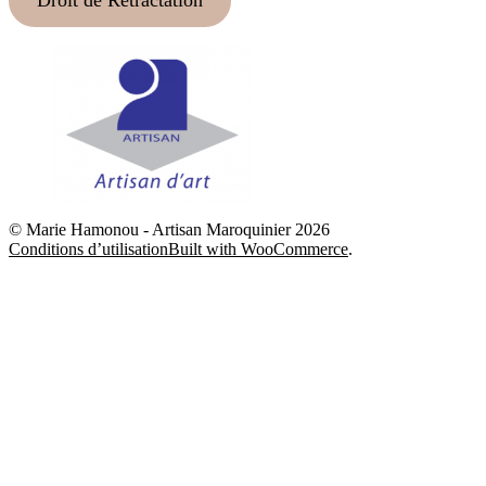
plus
ancien
© Marie Hamonou - Artisan Maroquinier 2026
Conditions d’utilisation
Built with WooCommerce
.