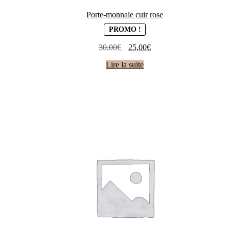
Porte-monnaie cuir rose
PROMO !
Le
Le
30,00
€
25,00
€
prix
prix
Lire la suite
initial
actuel
était :
est :
30,00€.
25,00€.