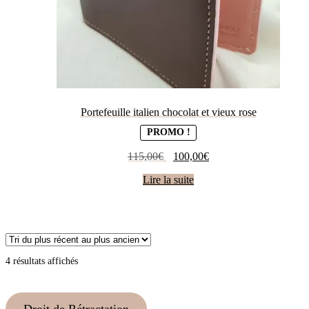
Portefeuille italien chocolat et vieux rose
PROMO !
Le
Le
115,00
€
100,00
€
prix
prix
Lire la suite
initial
actuel
était :
est :
115,00€.
100,00€.
Trié
4 résultats affichés
du
plus
récent
au
Droit de Rétractation