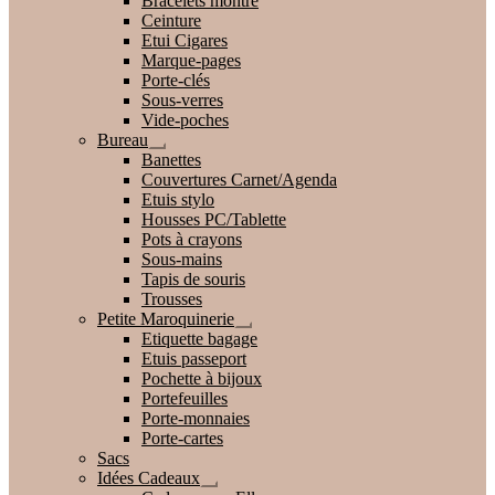
Bracelets montre
Ceinture
Etui Cigares
Marque-pages
Porte-clés
Sous-verres
Vide-poches
Bureau
Ouvrir
Banettes
le
Couvertures Carnet/Agenda
menu
Etuis stylo
enfant
Housses PC/Tablette
Pots à crayons
Sous-mains
Tapis de souris
Trousses
Petite Maroquinerie
Ouvrir
Etiquette bagage
le
Etuis passeport
menu
Pochette à bijoux
enfant
Portefeuilles
Porte-monnaies
Porte-cartes
Sacs
Idées Cadeaux
Ouvrir