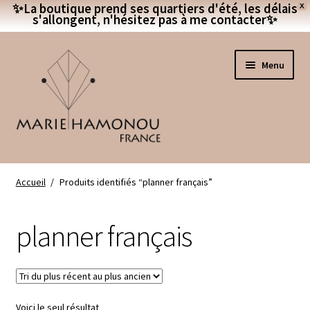
✨La boutique prend ses quartiers d'été, les délais
X
s'allongent, n'hésitez pas à me contacter✨​
Aller
Aller
Menu
à
au
la
contenu
navigation
Accueil
Accueil
/
Produits identifiés “planner français”
Ouvrir
La Boutique
le
planner français
menu
Ouvrir
La Marque
enfan
le
menu
Restauration et réparation
enfan
Voici le seul résultat
Contact