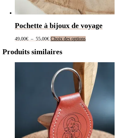
Pochette à bijoux de voyage
Plage
Ce
49,00
€
–
55,00
€
Choix des options
de
produit
prix :
a
Produits similaires
49,00€
plusieurs
à
variations.
55,00€
Les
options
peuvent
être
choisies
sur
la
page
du
produit