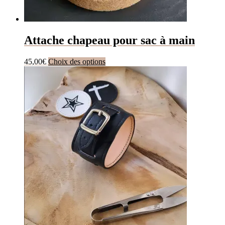
Attache chapeau pour sac à main
Ce
45,00
€
Choix des options
produit
a
plusieurs
variations.
Les
options
peuvent
être
choisies
sur
la
page
du
produit