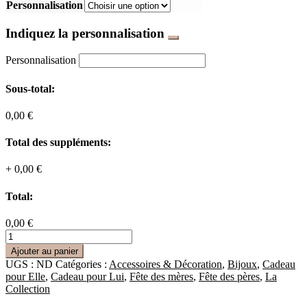
Personnalisation
Indiquez la personnalisation
Personnalisation
Sous-total:
0,00 €
Total des suppléments:
+
0,00 €
Total:
0,00 €
quantité
de
Ajouter au panier
Bracelet
UGS :
ND
Catégories :
Accessoires & Décoration
,
Bijoux
,
Cadeau
en
pour Elle
,
Cadeau pour Lui
,
Fête des mères
,
Fête des pères
,
La
cuir
Collection