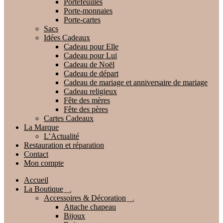
Portefeuilles
Porte-monnaies
Porte-cartes
Sacs
Idées Cadeaux
Cadeau pour Elle
Cadeau pour Lui
Cadeau de Noël
Cadeau de départ
Cadeau de mariage et anniversaire de mariage
Cadeau religieux
Fête des mères
Fête des pères
Cartes Cadeaux
La Marque
L’Actualité
Restauration et réparation
Contact
Mon compte
Accueil
La Boutique
Ouvrir
Accessoires & Décoration
le
Ouvrir
Attache chapeau
menu
le
Bijoux
enfant
menu