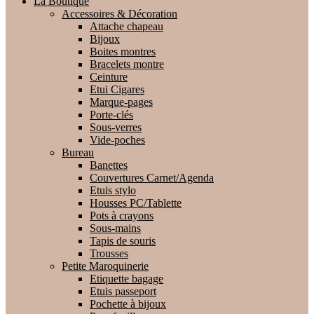
La Boutique
Accessoires & Décoration
Attache chapeau
Bijoux
Boites montres
Bracelets montre
Ceinture
Etui Cigares
Marque-pages
Porte-clés
Sous-verres
Vide-poches
Bureau
Banettes
Couvertures Carnet/Agenda
Etuis stylo
Housses PC/Tablette
Pots à crayons
Sous-mains
Tapis de souris
Trousses
Petite Maroquinerie
Etiquette bagage
Etuis passeport
Pochette à bijoux