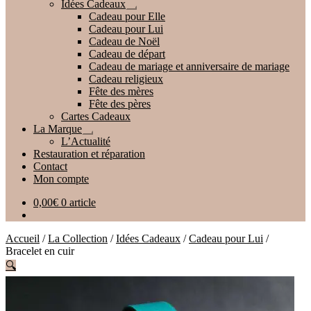
Idées Cadeaux
Ouvrir
Cadeau pour Elle
le
Cadeau pour Lui
menu
Cadeau de Noël
enfant
Cadeau de départ
Cadeau de mariage et anniversaire de mariage
Cadeau religieux
Fête des mères
Fête des pères
Cartes Cadeaux
La Marque
Ouvrir
L’Actualité
le
Restauration et réparation
menu
Contact
enfant
Mon compte
0,00
€
0 article
Accueil
/
La Collection
/
Idées Cadeaux
/
Cadeau pour Lui
/
Bracelet en cuir
🔍