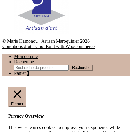
© Marie Hamonou - Artisan Maroquinier 2026
Conditions d’utilisation
Built with WooCommerce
.
Mon compte
Recherche
Recherche
Recherche
pour :
Panier
0
Fermer
Privacy Overview
This website uses cookies to improve your experience while