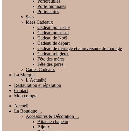
Portefeuilles
Porte-monnaies
Porte-cartes
Sacs
Idées Cadeaux
Cadeau pour Elle
Cadeau pour Lui
Cadeau de Noël
Cadeau de départ
Cadeau de mariage et anniversaire de mariage
Cadeau religieux
Fête des mères
Fête des pères
Cartes Cadeaux
La Marque
L’Actualité
Restauration et réparation
Contact
Mon compte
Accueil
La Boutique
Ouvrir
Accessoires & Décoration
le
Ouvrir
Attache chapeau
menu
le
Bijoux
enfant
menu