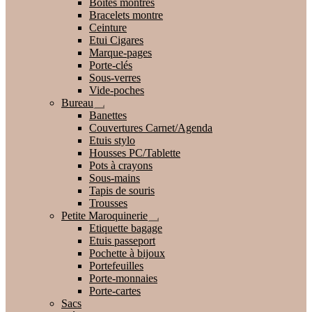
Boites montres
enfant
Bracelets montre
Ceinture
Etui Cigares
Marque-pages
Porte-clés
Sous-verres
Vide-poches
Bureau
Ouvrir
Banettes
le
Couvertures Carnet/Agenda
menu
Etuis stylo
enfant
Housses PC/Tablette
Pots à crayons
Sous-mains
Tapis de souris
Trousses
Petite Maroquinerie
Ouvrir
Etiquette bagage
le
Etuis passeport
menu
Pochette à bijoux
enfant
Portefeuilles
Porte-monnaies
Porte-cartes
Sacs