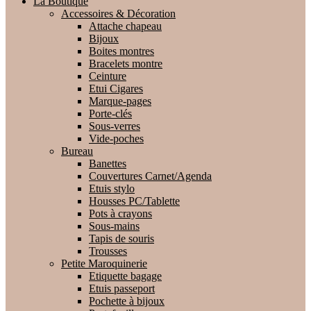
La Boutique
Accessoires & Décoration
Attache chapeau
Bijoux
Boites montres
Bracelets montre
Ceinture
Etui Cigares
Marque-pages
Porte-clés
Sous-verres
Vide-poches
Bureau
Banettes
Couvertures Carnet/Agenda
Etuis stylo
Housses PC/Tablette
Pots à crayons
Sous-mains
Tapis de souris
Trousses
Petite Maroquinerie
Etiquette bagage
Etuis passeport
Pochette à bijoux