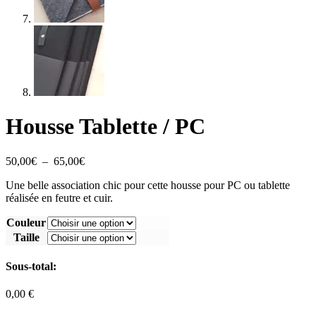
Housse Tablette / PC
Plage
50,00
€
–
65,00
€
de
Une belle association chic pour cette housse pour PC ou tablette
prix :
réalisée en feutre et cuir.
50,00€
à
Couleur
65,00€
Taille
Sous-total:
0,00 €