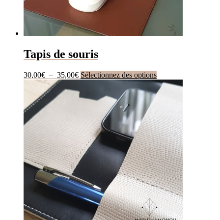
Tapis de souris
Plage
Ce
30,00
€
–
35,00
€
Sélectionnez des options
de
produit
prix :
a
30,00€
plusieurs
à
variations.
35,00€
Les
options
peuvent
être
choisies
sur
la
page
du
produit