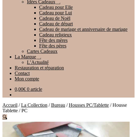
Idées Cadeaux
Ouvrir
Cadeau pour Elle
le
Cadeau pour Lui
menu
Cadeau de Noël
enfant
Cadeau de départ
Cadeau de mariage et anniversaire de mariage
Cadeau religieux
Fête des mères
Fête des pères
Cartes Cadeaux
La Marque
Ouvrir
L’Actualité
le
Restauration et réparation
menu
Contact
enfant
Mon compte
0,00
€
0 article
Accueil
/
La Collection
/
Bureau
/
Housses PC/Tablette
/
Housse
Tablette / PC
🔍