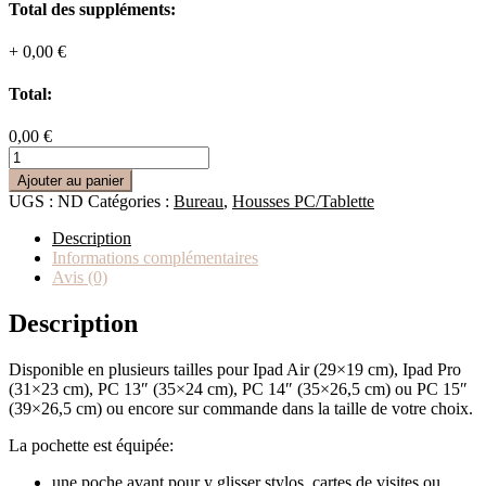
Total des suppléments:
+
0,00 €
Total:
0,00 €
quantité
de
Ajouter au panier
Housse
UGS :
ND
Catégories :
Bureau
,
Housses PC/Tablette
Tablette
/
Description
PC
Informations complémentaires
Avis (0)
Description
Disponible en plusieurs tailles pour Ipad Air (29×19 cm), Ipad Pro
(31×23 cm), PC 13″ (35×24 cm), PC 14″ (35×26,5 cm) ou PC 15″
(39×26,5 cm) ou encore sur commande dans la taille de votre choix.
La pochette est équipée:
une poche avant pour y glisser stylos, cartes de visites ou