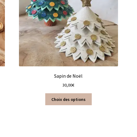
Sapin de Noël
30,00
€
Ce
Choix des options
produit
a
plusieurs
variations.
Les
options