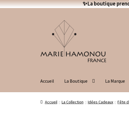
✨La boutique prend 
Aller
Aller
à
au
la
contenu
navigation
Accueil
La Boutique
La Marque
Accueil
La Collection
Idées Cadeaux
Fête d