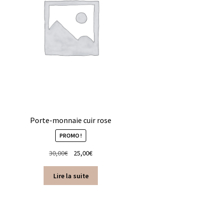
Porte-monnaie cuir rose
PROMO !
Le
Le
30,00
€
25,00
€
prix
prix
initial
actuel
Lire la suite
était :
est :
30,00€.
25,00€.