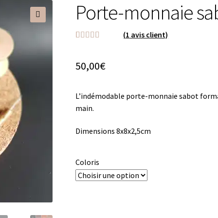
Porte-monnaie sa
🔍
(
1
avis client)
Noté
1
5.00
sur
5 basé sur
50,00
€
notation
client
L’indémodable porte-monnaie sabot format f
main.
Dimensions 8x8x2,5cm
Coloris