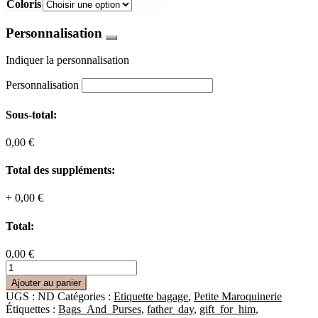
Coloris
Personnalisation
Indiquer la personnalisation
Personnalisation
Sous-total:
0,00 €
Total des suppléments:
+
0,00 €
Total:
0,00 €
quantité
de
Ajouter au panier
Étiquette
UGS :
ND
Catégories :
Etiquette bagage
,
Petite Maroquinerie
bagage
Étiquettes :
Bags_And_Purses
,
father_day
,
gift_for_him
,