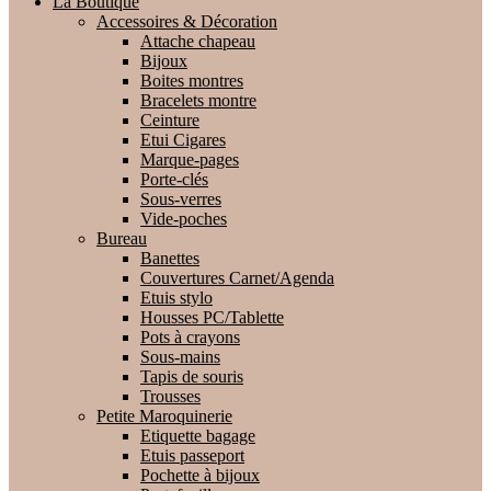
La Boutique
Accessoires & Décoration
Attache chapeau
Bijoux
Boites montres
Bracelets montre
Ceinture
Etui Cigares
Marque-pages
Porte-clés
Sous-verres
Vide-poches
Bureau
Banettes
Couvertures Carnet/Agenda
Etuis stylo
Housses PC/Tablette
Pots à crayons
Sous-mains
Tapis de souris
Trousses
Petite Maroquinerie
Etiquette bagage
Etuis passeport
Pochette à bijoux