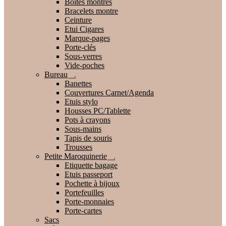
Boites montres
enfant
Bracelets montre
Ceinture
Etui Cigares
Marque-pages
Porte-clés
Sous-verres
Vide-poches
Bureau
Ouvrir
Banettes
le
Couvertures Carnet/Agenda
menu
Etuis stylo
enfant
Housses PC/Tablette
Pots à crayons
Sous-mains
Tapis de souris
Trousses
Petite Maroquinerie
Ouvrir
Etiquette bagage
le
Etuis passeport
menu
Pochette à bijoux
enfant
Portefeuilles
Porte-monnaies
Porte-cartes
Sacs