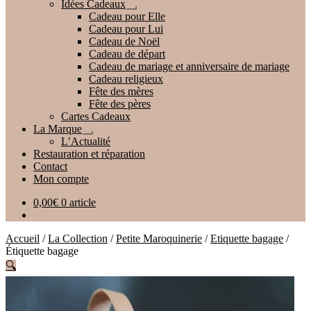
Idées Cadeaux
Ouvrir
Cadeau pour Elle
le
Cadeau pour Lui
menu
Cadeau de Noël
enfant
Cadeau de départ
Cadeau de mariage et anniversaire de mariage
Cadeau religieux
Fête des mères
Fête des pères
Cartes Cadeaux
La Marque
Ouvrir
L’Actualité
le
Restauration et réparation
menu
Contact
enfant
Mon compte
0,00
€
0 article
Accueil
/
La Collection
/
Petite Maroquinerie
/
Etiquette bagage
/
Étiquette bagage
🔍