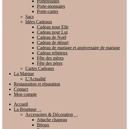
Portefeuilles
Porte-monnaies
Porte-cartes
Sacs
Idées Cadeaux
Cadeau pour Elle
Cadeau pour Lui
Cadeau de Noël
Cadeau de départ
Cadeau de mariage et anniversaire de mariage
Cadeau religieux
Fête des mères
Fête des pères
Cartes Cadeaux
La Marque
L’Actualité
Restauration et réparation
Contact
Mon compte
Accueil
La Boutique
Ouvrir
Accessoires & Décoration
le
Ouvrir
Attache chapeau
menu
le
Bijoux
enfant
menu