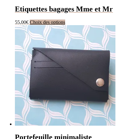
Etiquettes bagages Mme et Mr
Ce
55,00
€
Choix des options
produit
a
plusieurs
variations.
Les
options
peuvent
être
choisies
sur
la
page
du
produit
Portefeuille minimaliste