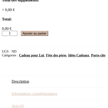
Total des suppléments:
+
0,00 €
Total:
0,00 €
quantité
Ajouter au panier
de
Porte-
clés
Papa
UGS :
ND
Catégories :
Cadeau pour Lui
,
Fête des pères
,
Idées Cadeaux
,
Porte-clés
Description
Informations complémentaires
Avis (0)