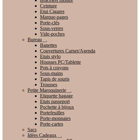
Bracelets montre
Ceinture
Etui Cigares
Marque-pages
Porte-clés
Sous-verres
Vide-poches
Bureau
Ouvrir
Banettes
le
Couvertures Carnet/Agenda
menu
Etuis stylo
enfant
Housses PC/Tablette
Pots à crayons
Sous-mains
Tapis de souris
Trousses
Petite Maroquinerie
Ouvrir
Etiquette bagage
le
Etuis passeport
menu
Pochette à bijoux
enfant
Portefeuilles
Porte-monnaies
Porte-cartes
Sacs
Idées Cadeaux
Ouvrir