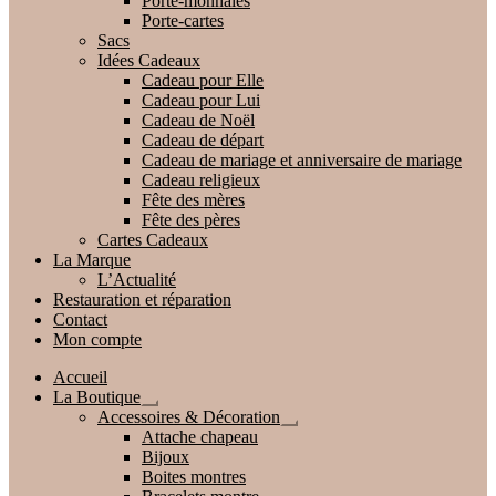
Porte-monnaies
Porte-cartes
Sacs
Idées Cadeaux
Cadeau pour Elle
Cadeau pour Lui
Cadeau de Noël
Cadeau de départ
Cadeau de mariage et anniversaire de mariage
Cadeau religieux
Fête des mères
Fête des pères
Cartes Cadeaux
La Marque
L’Actualité
Restauration et réparation
Contact
Mon compte
Accueil
La Boutique
Ouvrir
Accessoires & Décoration
le
Ouvrir
Attache chapeau
menu
le
Bijoux
enfant
menu
Boites montres
enfant