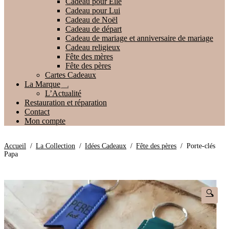
Cadeau pour Elle
le
Cadeau pour Lui
menu
Cadeau de Noël
enfant
Cadeau de départ
Cadeau de mariage et anniversaire de mariage
Cadeau religieux
Fête des mères
Fête des pères
Cartes Cadeaux
La Marque
Ouvrir
L’Actualité
le
Restauration et réparation
menu
Contact
enfant
Mon compte
Accueil
/
La Collection
/
Idées Cadeaux
/
Fête des pères
/
Porte-clés
Papa
🔍