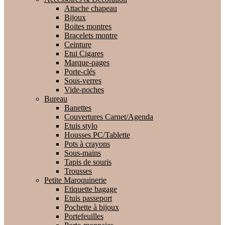
Attache chapeau
Bijoux
Boites montres
Bracelets montre
Ceinture
Etui Cigares
Marque-pages
Porte-clés
Sous-verres
Vide-poches
Bureau
Banettes
Couvertures Carnet/Agenda
Etuis stylo
Housses PC/Tablette
Pots à crayons
Sous-mains
Tapis de souris
Trousses
Petite Maroquinerie
Etiquette bagage
Etuis passeport
Pochette à bijoux
Portefeuilles